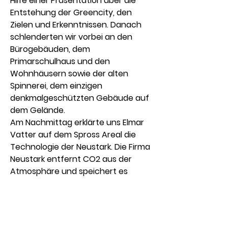
Hilfe einer Präsentation über die 
Entstehung der Greencity, den 
Zielen und Erkenntnissen. Danach 
schlenderten wir vorbei an den 
Bürogebäuden, dem 
Primarschulhaus und den 
Wohnhäusern sowie der alten 
Spinnerei, dem einzigen 
denkmalgeschützten Gebäude auf 
dem Gelände.
Am Nachmittag erklärte uns Elmar 
Vatter auf dem Spross Areal die 
Technologie der Neustark. Die Firma 
Neustark entfernt CO2 aus der 
Atmosphäre und speichert es 
dauerhaft.
Führungen rund ums Thema 
Nachhaltigkeit. Die Bau- und 
Gebäudewirtschaft macht 